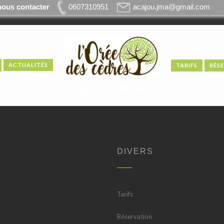
nous contacter
0607310951
acajou.jma@gmail.com
ACTUALITÉS
TARIFS
RÉS
GITE À VICHY
DIVERS
Tarifs
Réservation