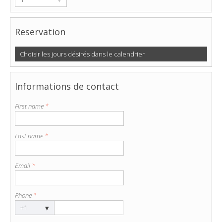
Reservation
Choisir les jours désirés dans le calendrier
Informations de contact
First name
*
Last name
*
Email
*
Phone
*
▾
+1