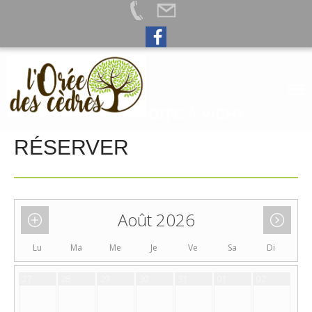
Accueil
Informations
GITE À VICHY
présentation
Galerie
RÉSERVER
Idées de sortie
Actualités
Août 2026
Accueil
Informations
Lu
Ma
Me
Je
Ve
Sa
Di
Actualités
27
28
29
30
31
01
02